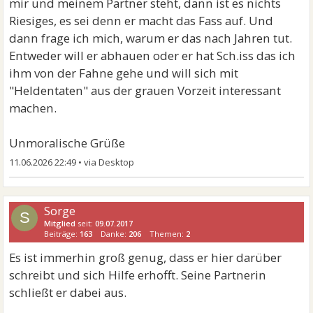
mir und meinem Partner steht, dann ist es nichts
Riesiges, es sei denn er macht das Fass auf. Und
dann frage ich mich, warum er das nach Jahren tut.
Entweder will er abhauen oder er hat Sch.iss das ich
ihm von der Fahne gehe und will sich mit
"Heldentaten" aus der grauen Vorzeit interessant
machen.
Unmoralische Grüße
11.06.2026 22:49
•
Sorge
S
Mitglied
seit:
09.07.2017
Beiträge:
163
Danke:
206
Themen:
2
Es ist immerhin groß genug, dass er hier darüber
schreibt und sich Hilfe erhofft. Seine Partnerin
schließt er dabei aus.