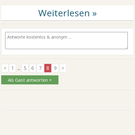
<
1
...
5
6
7
8
9
>
Als Gast antworten +