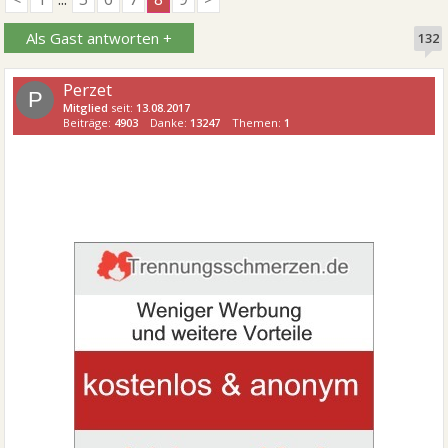
Als Gast antworten +
132
Perzet
P
Mitglied
seit:
13.08.2017
Beiträge:
4903
Danke:
13247
Themen:
1