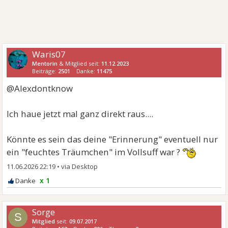
Waris07
Mentorin
& Mitglied seit:
11.12.2023
Beiträge:
2501
Danke:
11475
@Alexdontknow
Ich haue jetzt mal ganz direkt raus....
Könnte es sein das deine "Erinnerung" eventuell nur
ein "feuchtes Träumchen" im Vollsuff war ?
11.06.2026 22:19
•
x 1
Sorge
S
Mitglied
seit:
09.07.2017