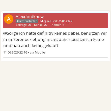
Alexdontknow
A
•
Mitglied
seit:
05.06.2026
Beiträge:
23
Danke:
20
Themen:
1
@Sorge ich hatte definitiv keines dabei. benutzen wir
in unserer beziehung nicht. daher besitze ich keine
und hab auch keine gekauft
11.06.2026 22:16
•