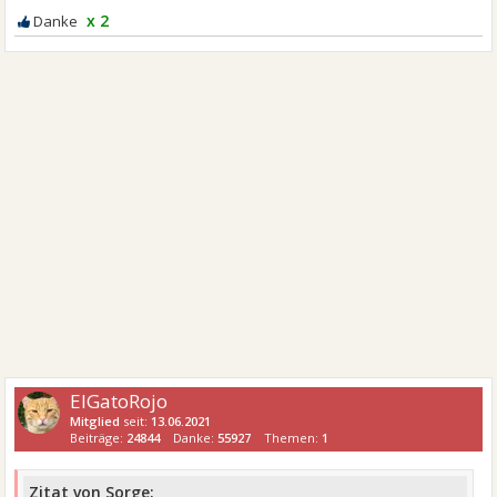
x 2
ElGatoRojo
Mitglied
seit:
13.06.2021
Beiträge:
24844
Danke:
55927
Themen:
1
Zitat von Sorge: