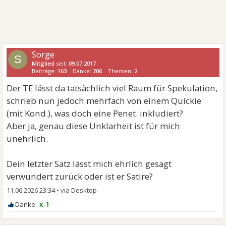
Sorge
S
Mitglied
seit:
09.07.2017
Beiträge:
163
Danke:
206
Themen:
2
Der TE lässt da tatsächlich viel Raum für Spekulation,
schrieb nun jedoch mehrfach von einem Quickie
(mit Kond.), was doch eine Penet. inkludiert?
Aber ja, genau diese Unklarheit ist für mich
unehrlich.
Dein letzter Satz lässt mich ehrlich gesagt
verwundert zurück oder ist er Satire?
11.06.2026 23:34
•
x 1