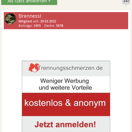
Als Gast antworten +
347
Brennessl
Mitglied
seit:
29.03.2022
Beiträge:
2415
Danke:
5578