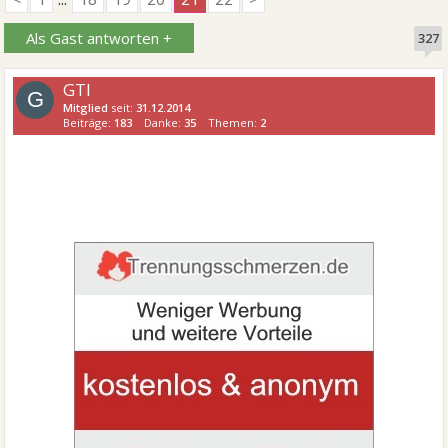
Als Gast antworten +
327
GTI
G
Mitglied
seit:
31.12.2014
Beiträge:
183
Danke:
35
Themen:
2