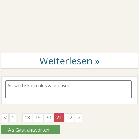
<
1
...
18
19
20
21
22
>
Als Gast antworten +