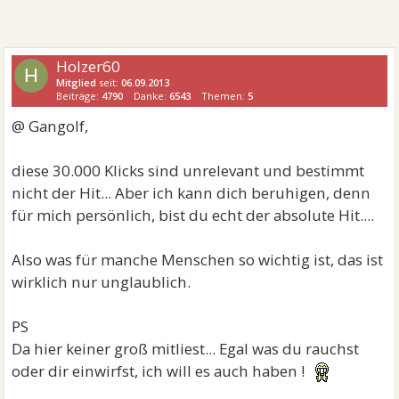
Holzer60
H
Mitglied
seit:
06.09.2013
Beiträge:
4790
Danke:
6543
Themen:
5
@ Gangolf,
diese 30.000 Klicks sind unrelevant und bestimmt
nicht der Hit... Aber ich kann dich beruhigen, denn
für mich persönlich, bist du echt der absolute Hit....
Also was für manche Menschen so wichtig ist, das ist
wirklich nur unglaublich.
PS
Da hier keiner groß mitliest... Egal was du rauchst
oder dir einwirfst, ich will es auch haben !