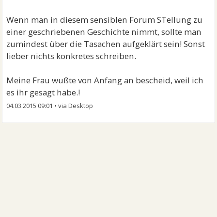
und er in einer
in der ihm seine liebste fehlt
Wenn man in diesem sensiblen Forum STellung zu
die er traumhaft fand.
einer geschriebenen Geschichte nimmt, sollte man
zumindest über die Tasachen aufgeklärt sein! Sonst
wie soll man denn diese beiden welten wieder
lieber nichts konkretes schreiben.
zusammenbringen,
mit so einer riesigen lüge dazwischen.
Meine Frau wußte von Anfang an bescheid, weil ich
es ihr gesagt habe.!
wenn man die wahrheit hinein ließe,
04.03.2015 09:01
•
dann würden sich die karten völlig neu mischen.