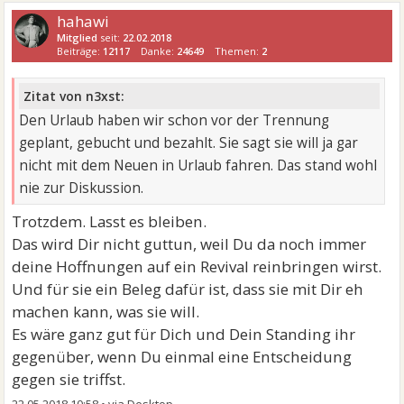
hahawi
Mitglied
seit:
22.02.2018
Beiträge:
12117
Danke:
24649
Themen:
2
Zitat von n3xst:
Den Urlaub haben wir schon vor der Trennung
geplant, gebucht und bezahlt. Sie sagt sie will ja gar
nicht mit dem Neuen in Urlaub fahren. Das stand wohl
nie zur Diskussion.
Trotzdem. Lasst es bleiben.
Das wird Dir nicht guttun, weil Du da noch immer
deine Hoffnungen auf ein Revival reinbringen wirst.
Und für sie ein Beleg dafür ist, dass sie mit Dir eh
machen kann, was sie will.
Es wäre ganz gut für Dich und Dein Standing ihr
gegenüber, wenn Du einmal eine Entscheidung
gegen sie triffst.
22.05.2018 10:58
•