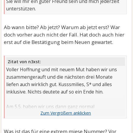
Sie will mir ein guter Freund sein und mich jederzeit
unterstützen.
Ab wann bitte? Ab jetzt? Warum ab jetzt erst? War
doch vorher auch nicht der Fall. Hat doch auch hier
erst auf die Bestätigung beim Neuen gewartet.
Zitat von n3xst:
Voller Hoffnung und mit neuem Mut haben wir uns
zusammengerauft und die nächsten drei Monate
liefen auch wirklich gut. Kusssmilies, S* und alles
inklusive. Nichts deutete auf so ein Ende hin.
Am 5.5. haben wir uns dann ganz normal
verabschiedet, ich bin zur Arbeit und sie hat die Feier
zum Geburtstag von unserem Mittleren vorbereitet.
Als ich dann Nachmittag nach Hause kam, hat sie mir
Was ist das für eine extrem miese Nummer? Vor