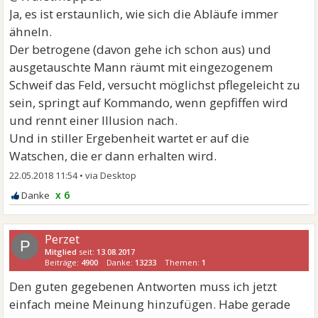
Ja, es ist erstaunlich, wie sich die Abläufe immer
ähneln.
Der betrogene (davon gehe ich schon aus) und
ausgetauschte Mann räumt mit eingezogenem
Schweif das Feld, versucht möglichst pflegeleicht zu
sein, springt auf Kommando, wenn gepfiffen wird
und rennt einer Illusion nach.
Und in stiller Ergebenheit wartet er auf die
Watschen, die er dann erhalten wird.
22.05.2018 11:54
•
x 6
Perzet
P
Mitglied
seit:
13.08.2017
Beiträge:
4900
Danke:
13233
Themen:
1
Den guten gegebenen Antworten muss ich jetzt
einfach meine Meinung hinzufügen. Habe gerade