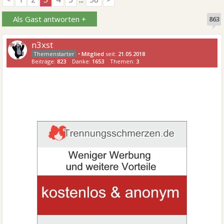
Als Gast antworten +
863
n3xst
•
Mitglied
seit:
21.05.2018
Beiträge:
823
Danke:
1653
Themen:
3