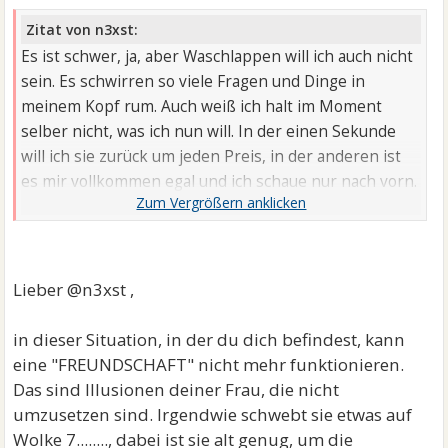
Zitat von n3xst:
Es ist schwer, ja, aber Waschlappen will ich auch nicht
sein. Es schwirren so viele Fragen und Dinge in
meinem Kopf rum. Auch weiß ich halt im Moment
selber nicht, was ich nun will. In der einen Sekunde
will ich sie zurück um jeden Preis, in der anderen ist
es mir vollkommen egal und ich schaue nur nach vorn.
Aus den Augen aus dem Sinn geht halt aber nicht
wegen der Jungs. Ich wollte nicht aufgeben, um mir
später vorzuwerfen, ich hätte nicht alles versucht.
Und dann klammert man sich an jeden Strohhalm.
Lieber @n3xst ,
in dieser Situation, in der du dich befindest, kann
eine "FREUNDSCHAFT" nicht mehr funktionieren.
Das sind Illusionen deiner Frau, die nicht
umzusetzen sind. Irgendwie schwebt sie etwas auf
Wolke 7........, dabei ist sie alt genug, um die