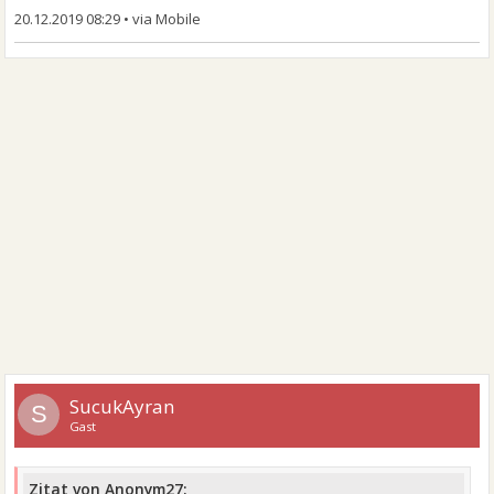
20.12.2019 08:29
•
SucukAyran
S
Gast
Zitat von Anonym27: