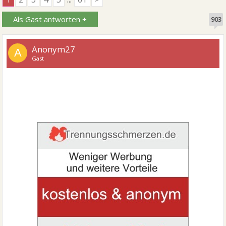
Als Gast antworten +
903
Anonym27
A
Gast