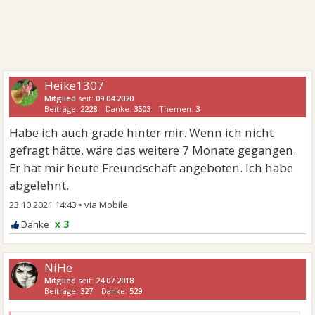
Heike1307
Mitglied
seit:
09.04.2020
Beiträge:
2228
Danke:
3503
Themen:
3
Habe ich auch grade hinter mir. Wenn ich nicht
gefragt hätte, wäre das weitere 7 Monate gegangen.
Er hat mir heute Freundschaft angeboten. Ich habe
abgelehnt.
23.10.2021 14:43
•
x 3
NiHe
Mitglied
seit:
24.07.2018
Beiträge:
327
Danke:
529