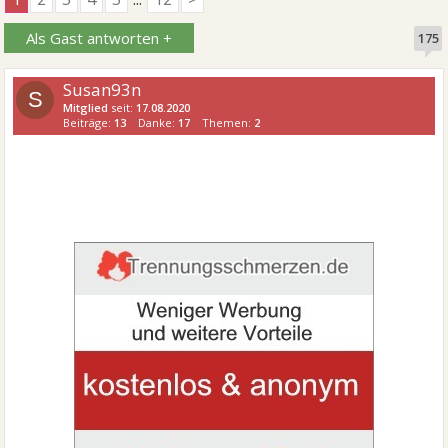
Als Gast antworten +
175
Susan93n
S
Mitglied
seit:
17.08.2020
Beiträge:
13
Danke:
17
Themen:
2