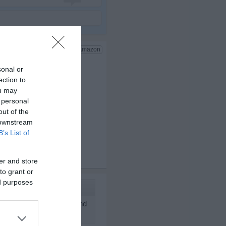
sonal or
ection to
ou may
 personal
out of the
 downstream
B’s List of
x 3
er and store
to grant or
ed purposes
 Damen auch nicht zwingend