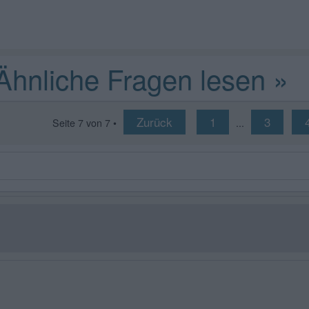
Zurück
1
3
Seite
7
von
7
•
...