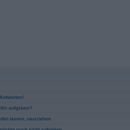
 Antworten!
ch ihn aufgeben?
fen lassen, rausziehen
- möchte noch nicht aufgeben