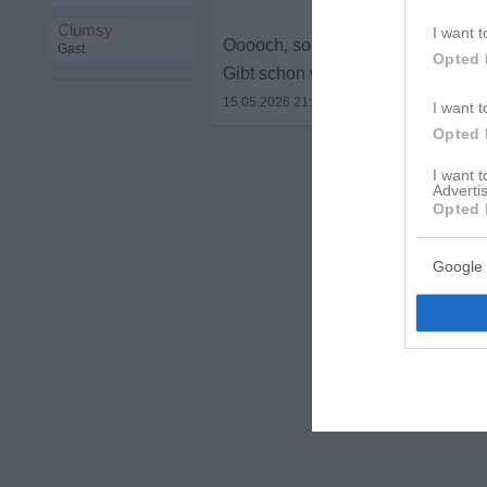
Clumsy
I want t
Ooooch, so würd ich als U50-Jährig
Gast
Opted 
Gibt schon welche unter uns, die 
15.05.2026 21:17
•
I want t
Opted 
I want 
Advertis
Opted 
Google 