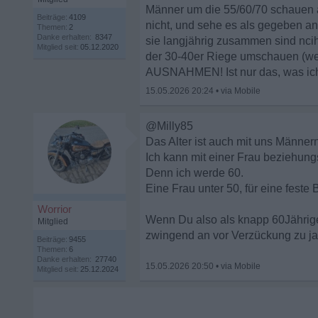
Männer um die 55/60/70 schauen all
Beiträge:
4109
nicht, und sehe es als gegeben an
Themen:
2
Danke erhalten:
8347
sie langjährig zusammen sind ncih
Mitglied seit:
05.12.2020
der 30-40er Riege umschauen (wen
AUSNAHMEN! Ist nur das, was ich
15.05.2026 20:24
•
@Milly85
Das Alter ist auch mit uns Männer
Ich kann mit einer Frau beziehung
Denn ich werde 60.
Eine Frau unter 50, für eine feste 
Worrior
Wenn Du also als knapp 60Jährige
Mitglied
zwingend an vor Verzückung zu ja
Beiträge:
9455
Themen:
6
Danke erhalten:
27740
15.05.2026 20:50
•
Mitglied seit:
25.12.2024