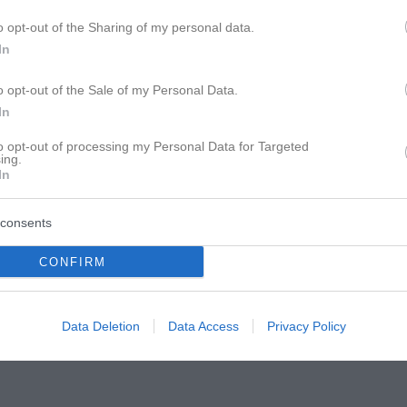
o opt-out of the Sharing of my personal data.
e das jetzt auch nicht sagen...
In
von Endfünfzigern verzückt sind.
o opt-out of the Sale of my Personal Data.
In
to opt-out of processing my Personal Data for Targeted
ing.
In
consents
CONFIRM
Data Deletion
Data Access
Privacy Policy