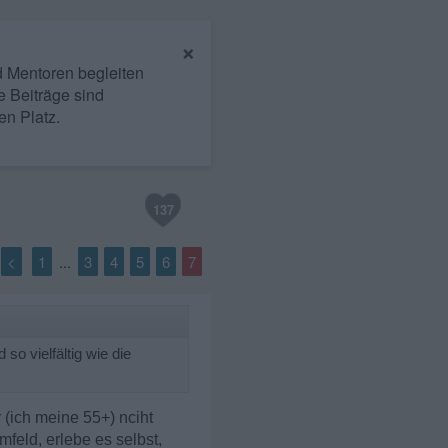
×
nd Mentoren begleiten
e Beiträge sind
en Platz.
137
<
1
3
4
5
6
7
...
o vielfältig wie die
 (ich meine 55+) nciht
feld, erlebe es selbst,