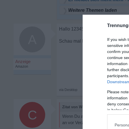
Weitere Themen laden
Trennung
A
If you wish 
Hoffnung auf ei
sensitive in
confirm you
continue se
information 
further disc
participants
Downstream 
Please note
information 
deny consent
Zitat von Worrior:
C
in below Go
Wenn Du also als knapp 60Jähriger
an vor Verzückung zu jauchzen, wen
Persona