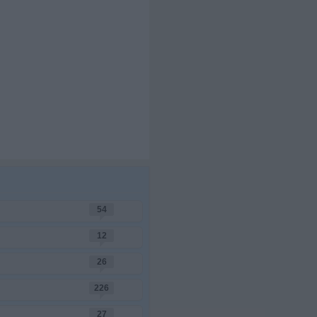
54
12
26
226
27