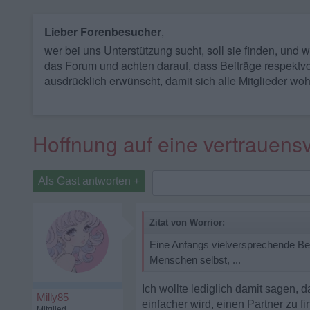
Lieber Forenbesucher
,
wer bei uns Unterstützung sucht, soll sie finden, und
das Forum und achten darauf, dass Beiträge respektvo
ausdrücklich erwünscht, damit sich alle Mitglieder woh
Hoffnung auf eine vertrauens
Als Gast antworten +
Zitat von Worrior:
Eine Anfangs vielversprechende Bez
Menschen selbst, ...
Ich wollte lediglich damit sagen, 
Milly85
einfacher wird, einen Partner zu f
Mitglied