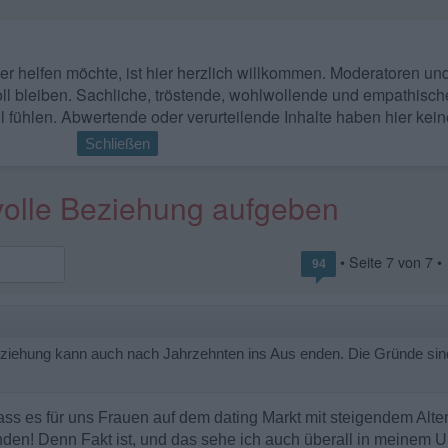
 wer helfen möchte, ist hier herzlich willkommen. Moderatoren u
ll bleiben. Sachliche, tröstende, wohlwollende und empathisch
l fühlen. Abwertende oder verurteilende Inhalte haben hier kein
Schließen
volle Beziehung aufgeben
• Seite
7
von
7
•
94
iehung kann auch nach Jahrzehnten ins Aus enden. Die Gründe sind s
dass es für uns Frauen auf dem dating Markt mit steigendem Alter
inden! Denn Fakt ist, und das sehe ich auch überall in meinem Um