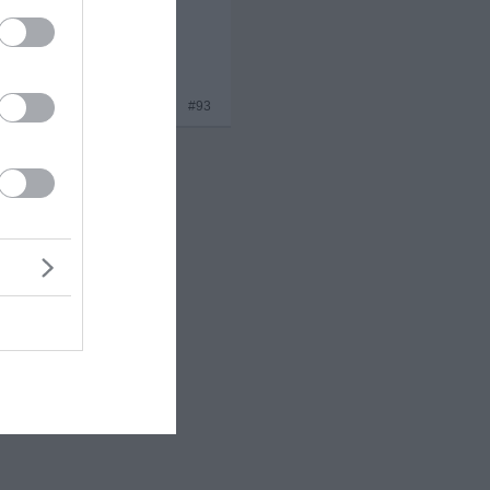
x 2
#93