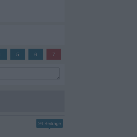
4
5
6
7
94 Beiträge