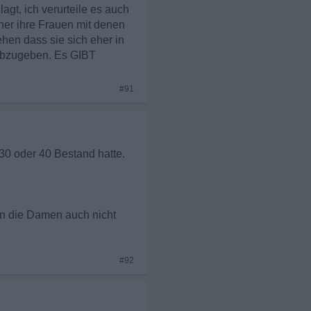
agt, ich verurteile es auch
nner ihre Frauen mit denen
hen dass sie sich eher in
 abzugeben. Es GIBT
#91
30 oder 40 Bestand hatte.
en die Damen auch nicht
#92