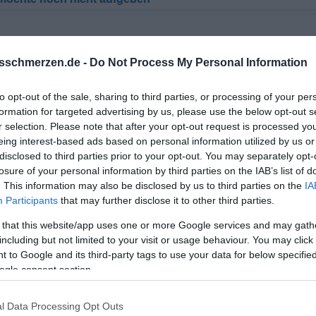
sschmerzen.de -
Do Not Process My Personal Information
to opt-out of the sale, sharing to third parties, or processing of your per
ne vertrauensvolle Beziehung aufgeben
formation for targeted advertising by us, please use the below opt-out s
r selection. Please note that after your opt-out request is processed y
eing interest-based ads based on personal information utilized by us or
disclosed to third parties prior to your opt-out. You may separately opt-
losure of your personal information by third parties on the IAB’s list of
. This information may also be disclosed by us to third parties on the
IA
Participants
that may further disclose it to other third parties.
 that this website/app uses one or more Google services and may gath
including but not limited to your visit or usage behaviour. You may click 
 to Google and its third-party tags to use your data for below specifi
ogle consent section.
 nicht gerade der Clooney Schorsch bist oder ähnliches fangen die
n Du auf dem Spielfeld erscheinst.
l Data Processing Opt Outs