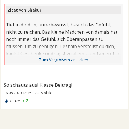
Zitat von Shakur:
Tief in dir drin, unterbewusst, hast du das Gefühl,
nicht zu reichen. Das kleine Mädchen von damals hat
noch immer das Gefühl, sich überanpassen zu
müssen, um zu genügen. Deshalb verstellst du dich,
kaufst Geschenke und sagst zu allem ja und amen. Ich
verstehe das, schliesslich hat der erste Mann in
deinem Leben, dein Vater, dich enttäuscht. Das hat
aber nichts mir dir zu tun. Du kannst ihn aber nicht
verändern, du kannst nicht deine Vergangenheit
So schauts aus! Klasse Beitrag!
verändern. Du kannst aber was für deine Zukunft tun.
16.08.2020 18:15
•
x 2
Das nächste Mal fährst du in die andere Richtung und
nicht an hm vorbei. Anschliessend belohnst du dich
und deine Widerstandsfähigkeit mit Schokolade