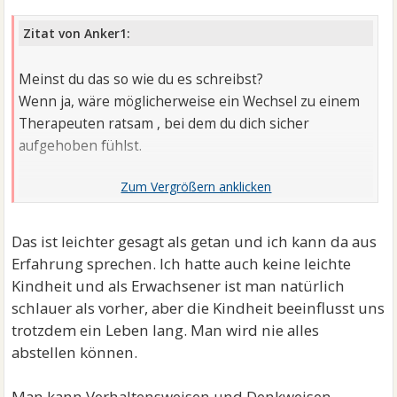
Zitat von Anker1:
Meinst du das so wie du es schreibst?
Wenn ja, wäre möglicherweise ein Wechsel zu einem
Therapeuten ratsam , bei dem du dich sicher
aufgehoben fühlst.
Ich habe deine Geschichte gelesen , um es mal kurz zu
machen:
Das ist leichter gesagt als getan und ich kann da aus
Wie deine Kindheit verlief, dafür hattest du keinen
Erfahrung sprechen. Ich hatte auch keine leichte
Einfluss und trägst keine Schuld.
Kindheit und als Erwachsener ist man natürlich
Jedoch hast du Einfluss darauf , ob nun, wo du jetzt
schlauer als vorher, aber die Kindheit beeinflusst uns
doch erwachsen bist , deine Umwelt und
trotzdem ein Leben lang. Man wird nie alles
schlussendlich Du selbst darunter leiden.
abstellen können.
Man kann Verhaltensweisen und Denkweisen