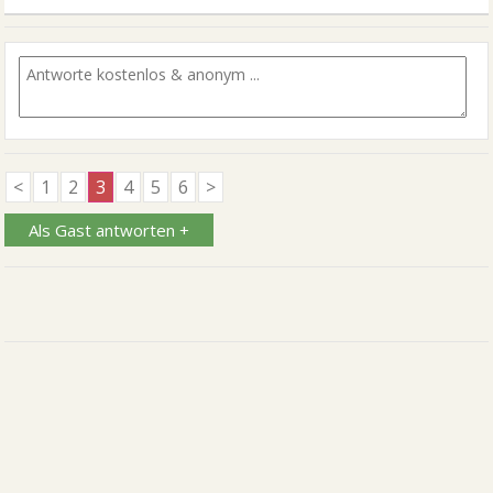
<
1
2
3
4
5
6
>
Als Gast antworten +