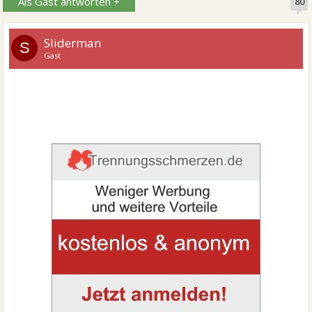
Als Gast antworten +
80
Sliderman
S
Gast