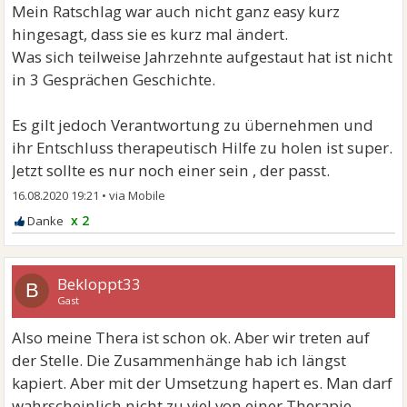
aber das ist auch sehr schwer. Meine Mutter gab mir
Mein Ratschlag war auch nicht ganz easy kurz
als Kind immer das Gefühl, dass ich nichts wert bin,
hingesagt, dass sie es kurz mal ändert.
eine Belastung bin, eine schlechte Tochter bin etc.
Was sich teilweise Jahrzehnte aufgestaut hat ist nicht
Heute weiß ich, dass ich sehr wohl etwas wert und
in 3 Gesprächen Geschichte.
einzigartig bin, aber bis dahin war es ein steiniger
Weg.
Es gilt jedoch Verantwortung zu übernehmen und
ihr Entschluss therapeutisch Hilfe zu holen ist super.
Ich habe auch Männer angezogen, die mir nicht gut
Jetzt sollte es nur noch einer sein , der passt.
taten und die Kindheit war einer der Gründe.
16.08.2020 19:21
•
Wie auch immer. Auf jeden Fall sollte man sowas nicht
x 2
einfach mal daher sagen. Ich wünsche der TE das sie
es schafft und später eine glückliche Beziehung haben
wird.
Bekloppt33
B
Gast
Also meine Thera ist schon ok. Aber wir treten auf
der Stelle. Die Zusammenhänge hab ich längst
kapiert. Aber mit der Umsetzung hapert es. Man darf
wahrscheinlich nicht zu viel von einer Therapie