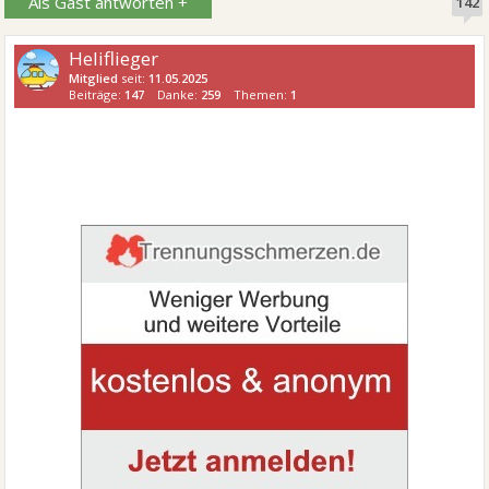
Als Gast antworten +
142
Heliflieger
Mitglied
seit:
11.05.2025
Beiträge:
147
Danke:
259
Themen:
1