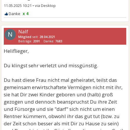
11.05.2025 10:21
•
x 4
Nalf
N
Mitglied
seit:
28.04.2021
Beiträge:
2091
Danke:
7683
Heliflieger,
Du klingst sehr verletzt und missgünstig.
Du hast diese Frau nicht mal geheiratet, teilst das
gemeinsam erwirtschaftete Vermögen nicht mit ihr,
sie hat Dir zwei Kinder geboren und (halb) groß
gezogen und dennoch beanspruchst Du ihre Zeit
und Fürsorge und sie "darf" sich nicht um einen
Rentner kümmern, obwohl ihr das gut tut (bzw. zu
der Zeit schon besser als mit Dir zu Hause zu sein)