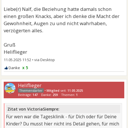
Liebe(r) Nalf, die Beziehung hatte damals schon
einen großen Knacks, aber ich denke die Macht der
Gewohnheit, Augen zu und nicht wahrhaben,
verzögerten alles.
Gruß
Heliflieger
11.05.2025 11:52
•
x 5
Heliflieger
•
Mitglied
seit:
11.05.2025
Beiträge:
147
Danke:
259
Themen:
1
Zitat von VictoriaSiempre:
Für wen war die Tagesklinik - für Dich oder für Deine
Kinder? Du musst hier nicht ins Detail gehen, für mich