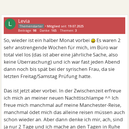
Levia
L
•
Mitglied
seit:
19.07.2025
Beiträge:
98
Danke:
165
Themen:
3
So, wieder ist ein halber Monat vorbei
Es waren 2
sehr anstrengende Wochen für mich, im Büro war
total viel los (das ist aber eine jährliche Sache, also
keine Überraschung) und ich war fast jeden Abend
dann noch bis spät bei der syrischen Frau, da sie
letzten Freitag/Samstag Prüfung hatte.
Das ist jetzt aber vorbei. In der Zwischenzeit erfreue
ich mich an meiner neuen Nachttischlampe ^^ Ich
freue mich manchmal auf meine Manchester-Reise,
manchmal ödet mich das alleine reisen müssen auch
schon wieder an. Aber dann denke ich mir, ach, sind
ja nur 2 Tage und ich mache an den Tagen in Ruhe