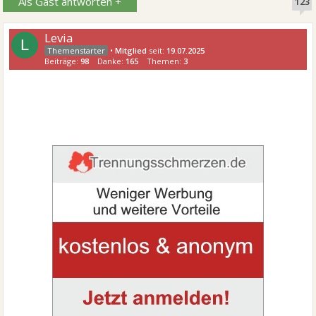
Als Gast antworten +
123
Levia
L
•
Mitglied
seit:
19.07.2025
Beiträge:
98
Danke:
165
Themen:
3