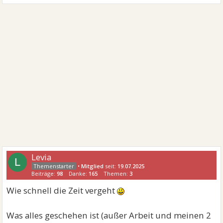
Levia
L
•
Mitglied
seit:
19.07.2025
Beiträge:
98
Danke:
165
Themen:
3
Wie schnell die Zeit vergeht
Was alles geschehen ist (außer Arbeit und meinen 2