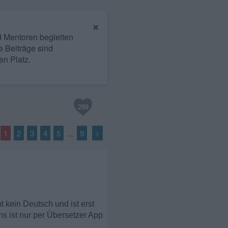
×
nd Mentoren begleiten
e Beiträge sind
en Platz.
299
1
2
3
4
5
9
>
...
 kein Deutsch und ist erst
ns ist nur per Übersetzer App