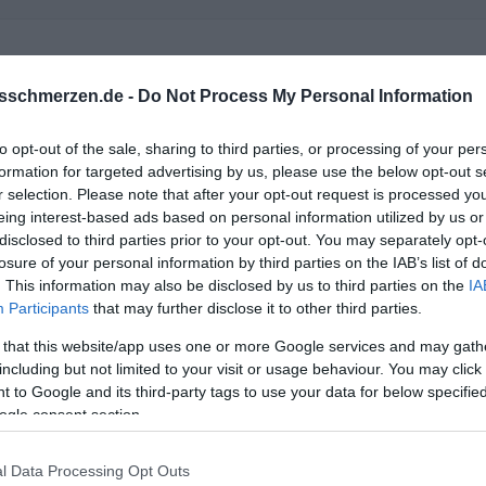
önnen. Illegaler Aufenthalt muss nicht bedeuten, dass sie auf de
s soll das werden mit dieser Frau? Der erste Anschein ist eben, 
sschmerzen.de -
Do Not Process My Personal Information
risikolos.
to opt-out of the sale, sharing to third parties, or processing of your per
formation for targeted advertising by us, please use the below opt-out s
r selection. Please note that after your opt-out request is processed y
eing interest-based ads based on personal information utilized by us or
disclosed to third parties prior to your opt-out. You may separately opt-
losure of your personal information by third parties on the IAB’s list of
ir Rätsel auf
. This information may also be disclosed by us to third parties on the
IA
Participants
that may further disclose it to other third parties.
 that this website/app uses one or more Google services and may gath
including but not limited to your visit or usage behaviour. You may click 
 to Google and its third-party tags to use your data for below specifi
ogle consent section.
l Data Processing Opt Outs