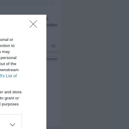
in Geld aus ist, kann es
dass du hier ihr Anker werden
sonal or
ection to
x 11
#2
ou may
 personal
out of the
 downstream
B’s List of
er and store
to grant or
ed purposes
x 3