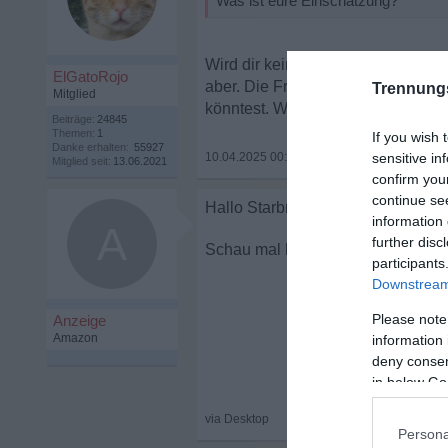
Was ist eure Einschätzung?
Wird dir keiner hier genau sagen k
ElGatoRojo
aber. Die Frage ist natürlich - wa
Trennung
Mitglied
könntest. Wohin das führt ist nicht 
Beiträge:
24845
Themen:
1
If you wish 
Danke erhalten:
55927
10.04.2025 00:12
•
sensitive in
Mitglied seit:
13.06.2021
confirm you
continue se
information 
A
further disc
Neue Frau gibt m
participants
Downstream 
Please note
information 
deny consent
in below Go
Persona