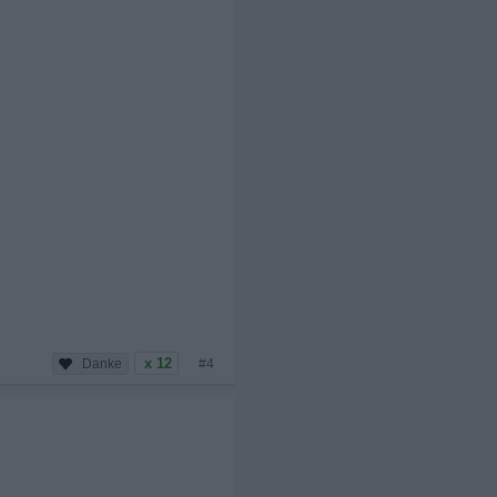
x 12
#4