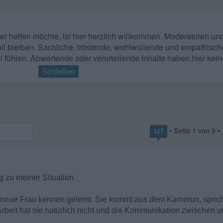
 wer helfen möchte, ist hier herzlich willkommen. Moderatoren u
ll bleiben. Sachliche, tröstende, wohlwollende und empathisch
l fühlen. Abwertende oder verurteilende Inhalte haben hier kein
Schließen
• Seite
1
von
9
•
127
 zu meiner Situation.
 neue Frau kennen gelernt. Sie kommt aus dem Kamerun, spricht
rbeit hat sie natürlich nicht und die Kommunikation zwischen u