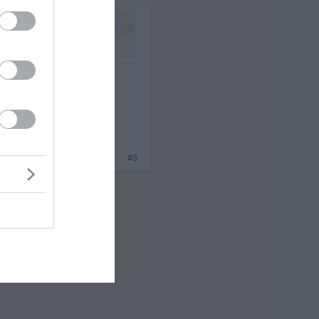
 als du, oder als alle
x 3
#3