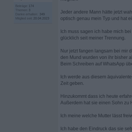
Beiträge:
174
Themen:
3
Jeder andere Mann hätte jetzt wah
Danke erhalten:
349
optisch genau mein Typ und hat ein
Mitglied seit:
20.04.2023
Ich muss sagen ich habe mich bei u
glücklich seit meiner Trennung.
Nur jetzt fangen langsam bei mir 
den Mund wurden von ihr bisher a
Beim Schreiben auf WhatsApp über
Ich werde aus diesem äquivalenten 
Zeit geben.
Hinzukommt dass ich heute erfahren
Außerdem hat sie einen Sohn zu H
Ich meine welche Mutter lässt frei
Ich habe den Eindruck das sie sehr