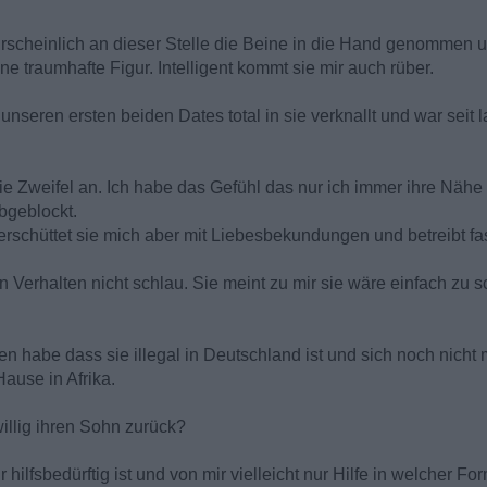
rscheinlich an dieser Stelle die Beine in die Hand genommen un
e traumhafte Figur. Intelligent kommt sie mir auch rüber.
nseren ersten beiden Dates total in sie verknallt und war seit l
die Zweifel an. Ich habe das Gefühl das nur ich immer ihre Näh
bgeblockt.
schüttet sie mich aber mit Liebesbekundungen und betreibt f
Verhalten nicht schlau. Sie meint zu mir sie wäre einfach zu sc
 habe dass sie illegal in Deutschland ist und sich noch nicht m
ause in Afrika.
willig ihren Sohn zurück?
 hilfsbedürftig ist und von mir vielleicht nur Hilfe in welcher 