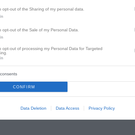
o opt-out of the Sharing of my personal data.
In
Verhalten nicht schlau. S
o opt-out of the Sale of my Personal Data.
In
 aber kann ja sein, dass sie eine ganz andere "love language" hat
urbedingt und so. Ich würde es einfach mal weiter beobachten.
to opt-out of processing my Personal Data for Targeted
ing.
In
consents
CONFIRM
Data Deletion
Data Access
Privacy Policy