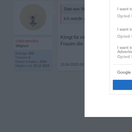
I want t
Zitat von Starbrook:
Opted 
Ich werde aus diesem äquivalenten 
I want t
Opted 
Klingt für mich irgendwie brüchig,
chocomoko
Frauen die du kanntest. Auch kult
Mitglied
I want 
Advertis
Beiträge:
939
Opted 
Themen:
6
Danke erhalten:
2034
10.04.2025 00:16
•
Mitglied seit:
15.12.2024
Google 