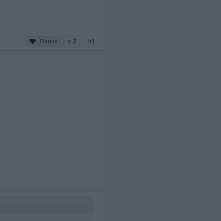
x 2
#1