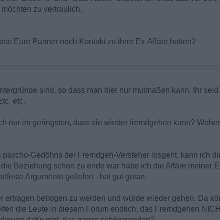
n möchten zu vertraulich.
ss Eure Partner noch Kontakt zu ihrer Ex-Affäre hatten?
ntergründe sind, so dass man hier nur mutmaßen kann. Ihr seid ve
tc. etc.
auch nur im geringsten, dass sie wieder fremdgehen kann? Woh
das psycho-Gedöhns der Fremdgeh-Versteher losgeht, kann ich d
die Beziehung schon zu ende war habe ich die Affäre meiner Ex
dfeste Argumente geliefert - hat gut getan.
er ertragen betrogen zu werden und würde wieder gehen. Da kön
reifen die Leute in diesem Forum endlich, das Fremdgehen NICH
igung dafür gibt, das ganze schönzureden?