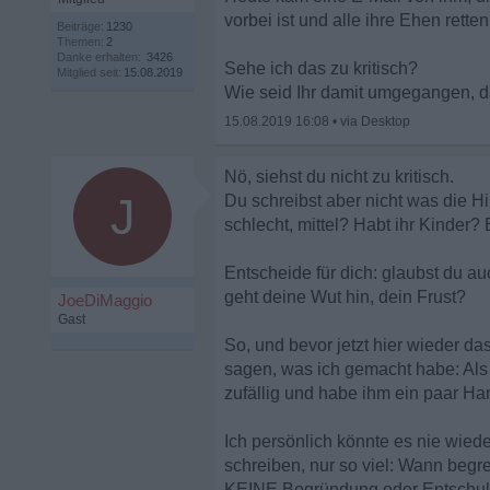
vorbei ist und alle ihre Ehen rette
Beiträge:
1230
Themen:
2
Danke erhalten:
3426
Sehe ich das zu kritisch?
Mitglied seit:
15.08.2019
Wie seid Ihr damit umgegangen, da
15.08.2019 16:08
•
Nö, siehst du nicht zu kritisch.
J
Du schreibst aber nicht was die Hi
schlecht, mittel? Habt ihr Kinder? E
Entscheide für dich: glaubst du 
geht deine Wut hin, dein Frust?
JoeDiMaggio
Gast
So, und bevor jetzt hier wieder 
sagen, was ich gemacht habe: Als 
zufällig und habe ihm ein paar Han
Ich persönlich könnte es nie wied
schreiben, nur so viel: Wann beg
KEINE Begründung oder Entschuld