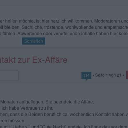
 wer helfen möchte, ist hier herzlich willkommen. Moderatoren u
ll bleiben. Sachliche, tröstende, wohlwollende und empathisch
l fühlen. Abwertende oder verurteilende Inhalte haben hier kein
Schließen
takt zur Ex-Affäre
• Seite
1
von
21
•
314
i Monaten aufgeflogen. Sie beendete die Affäre.
ich habe Vertrauen zu ihr.
en, dass die Beiden beruflich ca. wöchentlich Kontakt haben 
eren müssen.
 mit "Liebe x." und "Gute Nacht" endete. Ich finde das vor dem 