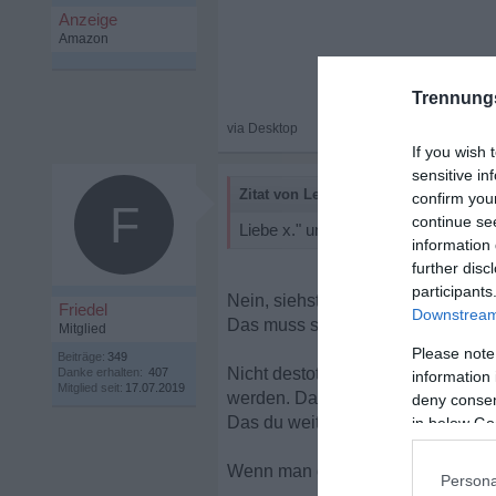
Trennung
If you wish 
sensitive in
Zitat von Leonhard:
confirm you
F
continue se
Liebe x." und "Gute Nacht"
information 
further disc
participants
Nein, siehst Du nicht so. Das ist üb
Friedel
Downstream 
Das muss sie unterbinden.
Mitglied
Please note
Beiträge:
349
Nicht destotrotz wird es eine schw
Danke erhalten:
407
information 
Mitglied seit:
17.07.2019
werden. Das musst du dann aushal
deny consent
Das du weitermachst und für dich w
in below Go
Wenn man das kann und deine Fra
Persona