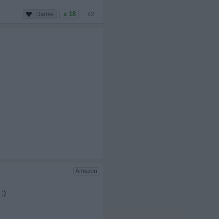
x 18
#2