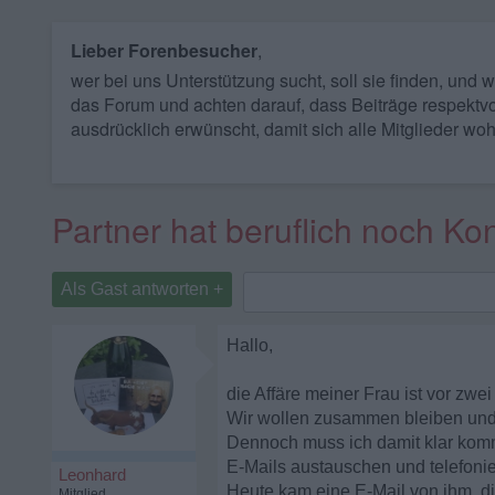
Lieber Forenbesucher
,
wer bei uns Unterstützung sucht, soll sie finden, und
das Forum und achten darauf, dass Beiträge respektvo
ausdrücklich erwünscht, damit sich alle Mitglieder woh
Partner hat beruflich noch Kon
Als Gast antworten +
Hallo,
die Affäre meiner Frau ist vor zwe
Wir wollen zusammen bleiben und 
Dennoch muss ich damit klar komm
E-Mails austauschen und telefoni
Leonhard
Heute kam eine E-Mail von ihm, die
Mitglied