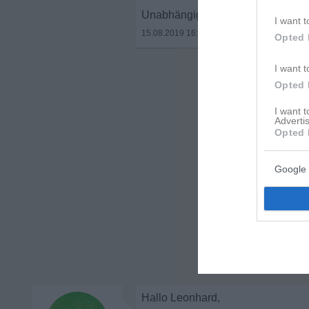
Unabhängig ob ich es so hingeno
I want t
15.08.2019 16:22
•
Opted 
I want t
Opted 
I want 
Advertis
Opted 
Google 
Hallo Leonhard,