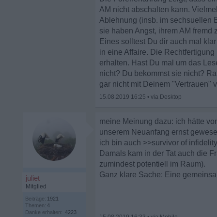
AM nicht abschalten kann. Vielmeh
Ablehnung (insb. im sechsuellen B
sie haben Angst, ihrem AM fremd 
Eines solltest Du dir auch mal kla
in eine Affaire. Die Rechtfertigu
erhalten. Hast Du mal um das Le
nicht? Du bekommst sie nicht? Ra
gar nicht mit Deinem "Vertrauen" 
15.08.2019 16:25
•
meine Meinung dazu: ich hätte vo
unserem Neuanfang ernst gewese
ich bin auch >>survivor of infidel
Damals kam in der Tat auch die F
zumindest potentiell im Raum).
Ganz klare Sache: Eine gemeinsame
juliet
Mitglied
Beiträge:
1921
Themen:
4
Danke erhalten:
4223