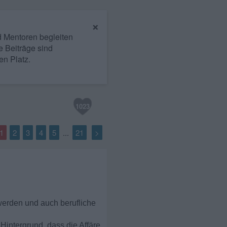
×
nd Mentoren begleiten
e Beiträge sind
en Platz.
1023
1
2
3
4
5
21
>
...
werden und auch berufliche
Hintergrund, dass die Affäre