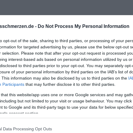
sschmerzen.de -
Do Not Process My Personal Information
to opt-out of the sale, sharing to third parties, or processing of your per
formation for targeted advertising by us, please use the below opt-out s
r selection. Please note that after your opt-out request is processed y
eing interest-based ads based on personal information utilized by us or
disclosed to third parties prior to your opt-out. You may separately opt-
losure of your personal information by third parties on the IAB’s list of
. This information may also be disclosed by us to third parties on the
IA
ergriffig sofern der Kontakt nur noch beruflich stattfinden soll.
Participants
that may further disclose it to other third parties.
 that this website/app uses one or more Google services and may gath
ierige Zeit werden, da diese Situationen des kontaktes ja beru
including but not limited to your visit or usage behaviour. You may click 
ten und stark sein.
 to Google and its third-party tags to use your data for below specifi
eiterhin zur Partnerin stehst ist bemerkenswert.
ogle consent section.
u es ernstmeint kann es gehen.
l Data Processing Opt Outs