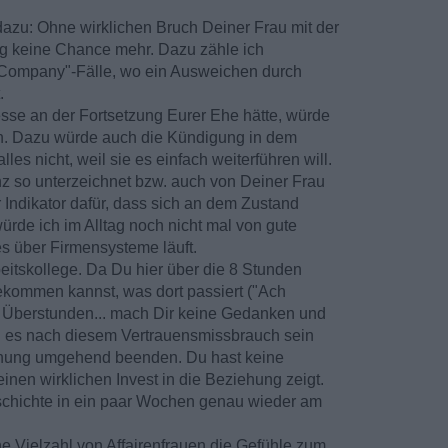
azu: Ohne wirklichen Bruch Deiner Frau mit der
ng keine Chance mehr. Dazu zähle ich
he Company"-Fälle, wo ein Ausweichen durch
.
sse an der Fortsetzung Eurer Ehe hätte, würde
en. Dazu würde auch die Kündigung in dem
es nicht, weil sie es einfach weiterführen will.
 so unterzeichnet bzw. auch von Deiner Frau
er Indikator dafür, dass sich an dem Zustand
ürde ich im Alltag noch nicht mal von gute
es über Firmensysteme läuft.
eitskollege. Da Du hier über die 8 Stunden
bekommen kannst, was dort passiert ("Ach
 Überstunden... mach Dir keine Gedanken und
 Du es nach diesem Vertrauensmissbrauch sein
ehung umgehend beenden. Du hast keine
einen wirklichen Invest in die Beziehung zeigt.
schichte in ein paar Wochen genau wieder am
ne Vielzahl von Affairenfrauen die Gefühle zum