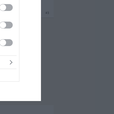
x 3
#3