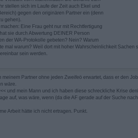
r stellen sich im Laufe der Zeit auch Ekel und
ereich) gegen den originären Partner ein (denn
zu gehen).
r machen: Eine Frau geht nur mit Rechtfertigung
ng hat sie durch Abwertung DEINER Person
sen der WA-Protokolle gebeten? Nein? Warum
te mal warum? Weil dort mit hoher Wahrscheinlichkeit Sachen 
vereinbar sein werden.
n meinem Partner ohne jeden Zweifeö erwartet, dass er den Job
n wäre.
ity<< und mein Mann und ich haben diese schreckliche Krise denk
rage auf, was wäre, wenn (da die AF gerade auf der Suche nach
 Arbeit hätte ich nicht ertragen. Punkt.