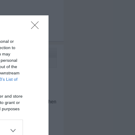
x 3
sonal or
ection to
ou may
 personal
out of the
 downstream
B’s List of
er and store
fsbedingt wieder auftauchen
to grant or
ed purposes