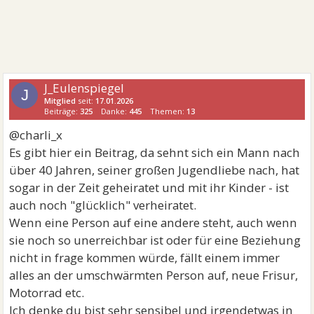
J_Eulenspiegel
J
Mitglied
seit:
17.01.2026
Beiträge:
325
Danke:
445
Themen:
13
@charli_x
Es gibt hier ein Beitrag, da sehnt sich ein Mann nach
über 40 Jahren, seiner großen Jugendliebe nach, hat
sogar in der Zeit geheiratet und mit ihr Kinder - ist
auch noch "glücklich" verheiratet.
Wenn eine Person auf eine andere steht, auch wenn
sie noch so unerreichbar ist oder für eine Beziehung
nicht in frage kommen würde, fällt einem immer
alles an der umschwärmten Person auf, neue Frisur,
Motorrad etc.
Ich denke du bist sehr sensibel und irgendetwas in