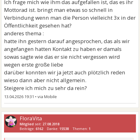
Ich frage mich wie ihm das aufgefallen ist, das es ihr
Mottorad ist. bringt man etwas so schnell in
Verbindung wenn man die Person vielleicht 3x in der
Öffentlichkeit gesehen hat?
anderes thema :
hatte ihn gestern darauf angesprochen, das als wir
angefangen hatten Kontakt zu haben er damals
sowas sagte wie das er sie nicht vergessen wird
wegen erste große liebe
darüber konnten wir ja jetzt auch plötzlich reden
wieso dann aber nicht allgemein.
Steigere ich mich zu sehr da rein?
13.04.2026 19:31
•
FloraVita
Mitglied
seit:
27.08.2018
Beiträge:
6162
Danke:
15538
Themen:
1