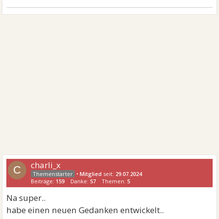
charli_x
C
•
Mitglied
seit:
29.07.2024
Beiträge:
159
Danke:
57
Themen:
5
Na super..
habe einen neuen Gedanken entwickelt..