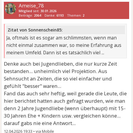
Ameise_78
Mitglied
seit:
30.01.2026
Beiträge:
2064
Danke:
6193
Themen:
2
Zitat von Sonnenschein85:
Ja, oftmals ist es sogar am schlimmsten, wenn man
nicht einmal zusammen war, so meine Erfahrung aus
meinem Umfeld. Dann ist es tatsächlich viel ...
Denke auch bei Jugendlieben, die nur kurze Zeit
bestanden... unheimlich viel Projektion. Aus
Sehnsucht an Zeiten, die so viel einfacher und
gefühlt "besser" waren...
Fand das auch sehr heftig, weil gerade die Leute, die
hier berichtet hatten auch gefragt wurden, wie man
denn 2 Jahre Jugendliebe (wenn überhaupt) mit 15-
30 Jahren Ehe + Kindern usw. vergleichen könne...
darauf gabs nie eine Antwort...
12.04.2026 19:33
•