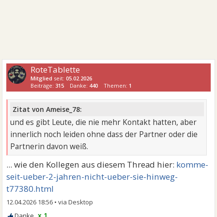
RoteTablette
Mitglied
seit:
05.02.2026
Beiträge:
315
Danke:
440
Themen:
1
Zitat von Ameise_78:
und es gibt Leute, die nie mehr Kontakt hatten, aber
innerlich noch leiden ohne dass der Partner oder die
Partnerin davon weiß.
... wie den Kollegen aus diesem Thread hier:
komme-
seit-ueber-2-jahren-nicht-ueber-sie-hinweg-
t77380.html
12.04.2026 18:56
•
x 1