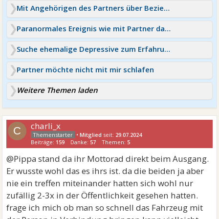
Mit Angehörigen des Partners über Beziehung sprechen
Paranormales Ereignis wie mit Partner darüber sprechen?
Suche ehemalige Depressive zum Erfahrungsaustausch
Partner möchte nicht mit mir schlafen
Weitere Themen laden
charli_x
C
•
Mitglied
seit:
29.07.2024
Beiträge:
159
Danke:
57
Themen:
5
@Pippa stand da ihr Mottorad direkt beim Ausgang.
Er wusste wohl das es ihrs ist. da die beiden ja aber
nie ein treffen miteinander hatten sich wohl nur
zufällig 2-3x in der Öffentlichkeit gesehen hatten.
frage ich mich ob man so schnell das Fahrzeug mit