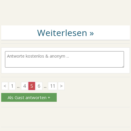
<
1
...
4
5
6
...
11
>
Als Gast antworten +