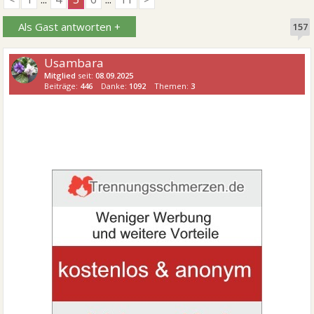
Als Gast antworten +
157
Usambara
Mitglied
seit:
08.09.2025
Beiträge:
446
Danke:
1092
Themen:
3