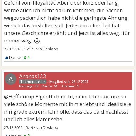
Gefühl von. Illoyalität. Aber über kurz oder lang
werde auch ich nicht darum kommen, die Sachen
wegzupacken.Iich habe nicht die geringste Ahnung
wie ich das anstellen soll. Jedes einzelne Teil hat
unsere Geschichte erzählt und jetzt ist alles weg...für
😭
immer weg.
27.12.2025 15:17
•
x 4
Ananas123
A
•
Mitglied
seit:
26.12.2025
Beiträge:
33
Danke:
51
Themen:
1
@Heffalump Eigentlich nicht, nein. Ich habe nur so
viele schöne Momente mit ihm erlebt und idealisiere
ihn grade extrem. Ich hoffe, dass das bald nachlässt
und ich alles klarer sehe.
27.12.2025 15:19
•
x 3