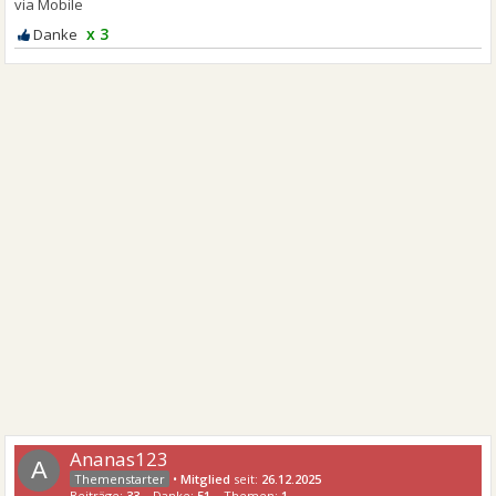
x 3
Ananas123
A
•
Mitglied
seit:
26.12.2025
Beiträge:
33
Danke:
51
Themen:
1