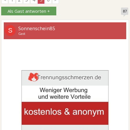
Als Gast antworten +
87
Sonnenschein85
S
Gast