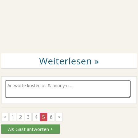
<
1
2
3
4
5
6
>
Als Gast antworten +