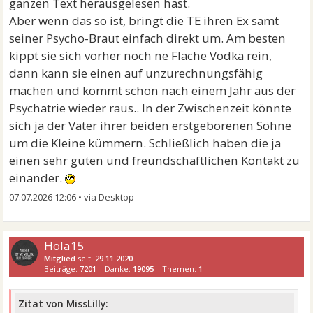
ganzen Text herausgelesen hast.
Aber wenn das so ist, bringt die TE ihren Ex samt
seiner Psycho-Braut einfach direkt um. Am besten
kippt sie sich vorher noch ne Flache Vodka rein,
dann kann sie einen auf unzurechnungsfähig
machen und kommt schon nach einem Jahr aus der
Psychatrie wieder raus.. In der Zwischenzeit könnte
sich ja der Vater ihrer beiden erstgeborenen Söhne
um die Kleine kümmern. Schließlich haben die ja
einen sehr guten und freundschaftlichen Kontakt zu
einander.
07.07.2026 12:06
•
Hola15
Mitglied
seit:
29.11.2020
Beiträge:
7201
Danke:
19095
Themen:
1
Zitat von MissLilly: