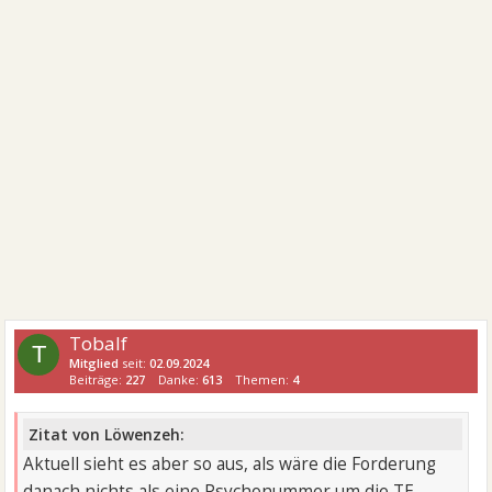
Tobalf
T
Mitglied
seit:
02.09.2024
Beiträge:
227
Danke:
613
Themen:
4
Zitat von Löwenzeh:
Aktuell sieht es aber so aus, als wäre die Forderung
danach nichts als eine Psychonummer um die TE