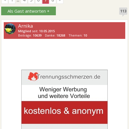
Als Gast antworten +
113
Arnika
Mitglied
seit:
10.05.2015
Beiträge:
10639
Danke:
18268
Themen:
10