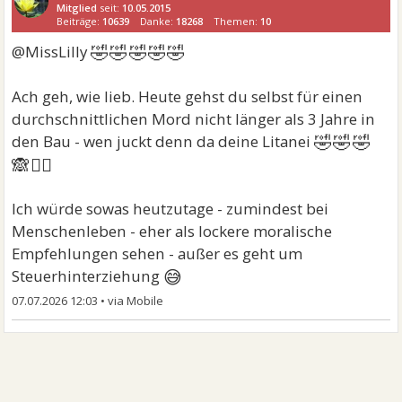
Mitglied
seit:
10.05.2015
Beiträge:
10639
Danke:
18268
Themen:
10
🤣🤣🤣🤣🤣
@MissLilly
Ach geh, wie lieb. Heute gehst du selbst für einen
durchschnittlichen Mord nicht länger als 3 Jahre in
🤣🤣🤣
den Bau - wen juckt denn da deine Litanei
🙈🤦‍♀
Ich würde sowas heutzutage - zumindest bei
Menschenleben - eher als lockere moralische
Empfehlungen sehen - außer es geht um
😅
Steuerhinterziehung
07.07.2026 12:03
•