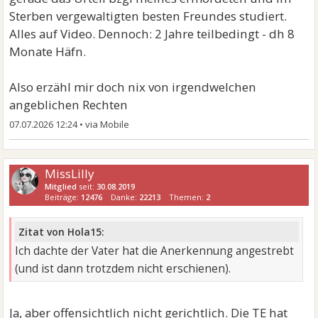
Sterben vergewaltigten besten Freundes studiert.
Alles auf Video. Dennoch: 2 Jahre teilbedingt - dh 8
Monate Häfn.
Also erzähl mir doch nix von irgendwelchen
angeblichen Rechten
07.07.2026 12:24
•
MissLilly
Mitglied
seit:
30.08.2019
Beiträge:
12476
Danke:
22213
Themen:
2
Zitat von Hola15:
Ich dachte der Vater hat die Anerkennung angestrebt
(und ist dann trotzdem nicht erschienen).
Ja, aber offensichtlich nicht gerichtlich. Die TE hat