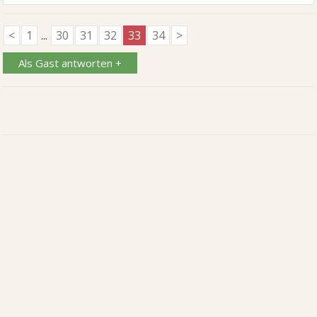
<
1
...
30
31
32
33
34
>
Als Gast antworten +