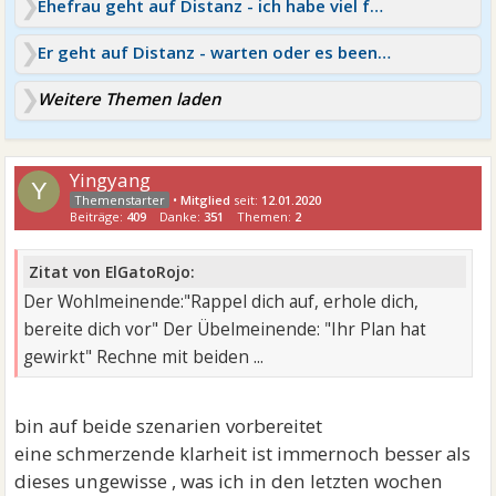
Ehefrau geht auf Distanz - ich habe viel falsch gemacht
Er geht auf Distanz - warten oder es beenden?
Weitere Themen laden
Yingyang
Y
•
Mitglied
seit:
12.01.2020
Beiträge:
409
Danke:
351
Themen:
2
Zitat von ElGatoRojo:
Der Wohlmeinende:"Rappel dich auf, erhole dich,
bereite dich vor" Der Übelmeinende: "Ihr Plan hat
gewirkt" Rechne mit beiden ...
bin auf beide szenarien vorbereitet
eine schmerzende klarheit ist immernoch besser als
dieses ungewisse , was ich in den letzten wochen