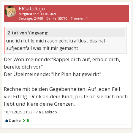
ElGatoRojo
Mitglied
seit:
13.06.2021
Beiträge:
24768
Danke:
55770
Themen:
1
Zitat von Yingyang:
und ich fühle mich auch echt kraftlos , das hat
aufjedenfall was mit mir gemacht
Der Wohlmeinende:"Rappel dich auf, erhole dich,
bereite dich vor"
Der Übelmeinende: "Ihr Plan hat gewirkt"
Rechne mit beiden Gegebenheiten. Auf jeden Fall
viel Erfolg. Denk an dein Kind, prüfe ob sie dich noch
liebt und kläre deine Grenzen.
10.11.2025 21:23
•
x 8