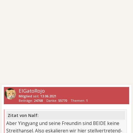
ElGatoRojo
Mitglied
seit:
13.06.2021
Beiträge:
24768
Danke:
55770
Themen:
1
Zitat von Nalf:
Aber Yingyang und seine Freundin sind BEIDE keine
Streithansel. Also eskalieren wir hier stellvertretend-