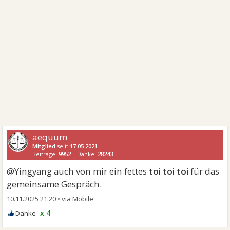
aequum
Mitglied
seit:
17.05.2021
Beiträge:
9952
Danke:
28243
@Yingyang auch von mir ein fettes
toi toi toi
für das
gemeinsame Gespräch.
10.11.2025 21:20
•
x 4