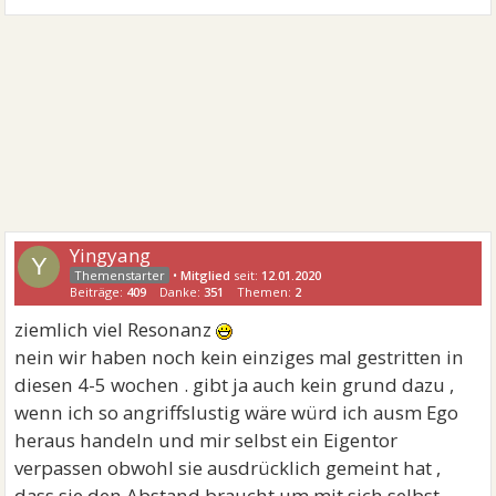
Yingyang
Y
•
Mitglied
seit:
12.01.2020
Beiträge:
409
Danke:
351
Themen:
2
ziemlich viel Resonanz
nein wir haben noch kein einziges mal gestritten in
diesen 4-5 wochen . gibt ja auch kein grund dazu ,
wenn ich so angriffslustig wäre würd ich ausm Ego
heraus handeln und mir selbst ein Eigentor
verpassen obwohl sie ausdrücklich gemeint hat ,
dass sie den Abstand braucht um mit sich selbst