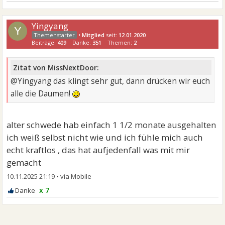
Yingyang
Y
•
Mitglied
seit:
12.01.2020
Beiträge:
409
Danke:
351
Themen:
2
Zitat von MissNextDoor:
@Yingyang das klingt sehr gut, dann drücken wir euch
alle die Daumen!
alter schwede hab einfach 1 1/2 monate ausgehalten
ich weiß selbst nicht wie und ich fühle mich auch
echt kraftlos , das hat aufjedenfall was mit mir
gemacht
10.11.2025 21:19
•
x 7