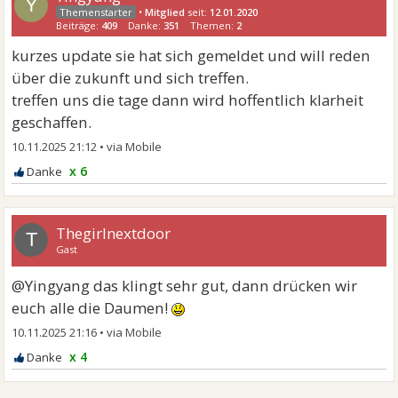
Y
•
Mitglied
seit:
12.01.2020
Beiträge:
409
Danke:
351
Themen:
2
kurzes update sie hat sich gemeldet und will reden
über die zukunft und sich treffen.
treffen uns die tage dann wird hoffentlich klarheit
geschaffen.
10.11.2025 21:12
•
x 6
Thegirlnextdoor
T
Gast
@Yingyang das klingt sehr gut, dann drücken wir
euch alle die Daumen!
10.11.2025 21:16
•
x 4