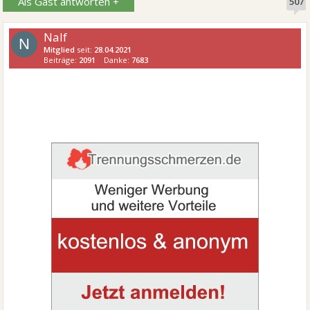
Als Gast antworten +
507
Nalf
N
Mitglied
seit:
28.04.2021
Beiträge:
2091
Danke:
7683