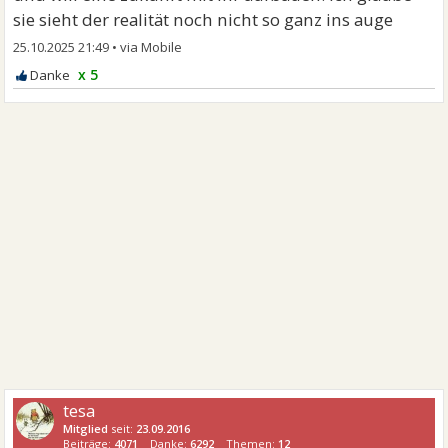
sie sieht der realität noch nicht so ganz ins auge
25.10.2025 21:49
•
x 5
tesa
Mitglied
seit:
23.09.2016
Beiträge:
4071
Danke:
6292
Themen:
12