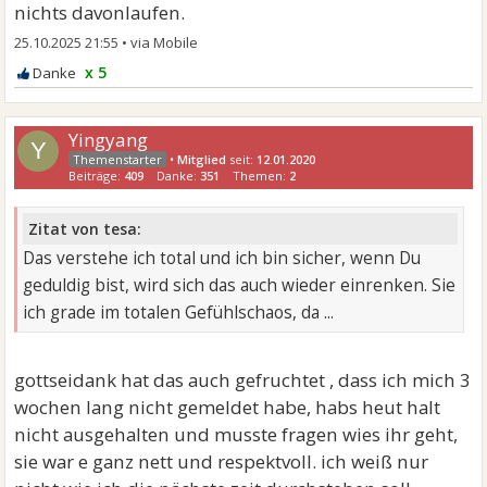
nichts davonlaufen.
25.10.2025 21:55
•
x 5
Yingyang
Y
•
Mitglied
seit:
12.01.2020
Beiträge:
409
Danke:
351
Themen:
2
Zitat von tesa:
Das verstehe ich total und ich bin sicher, wenn Du
geduldig bist, wird sich das auch wieder einrenken. Sie
ich grade im totalen Gefühlschaos, da ...
gottseidank hat das auch gefruchtet , dass ich mich 3
wochen lang nicht gemeldet habe, habs heut halt
nicht ausgehalten und musste fragen wies ihr geht,
sie war e ganz nett und respektvoll. ich weiß nur