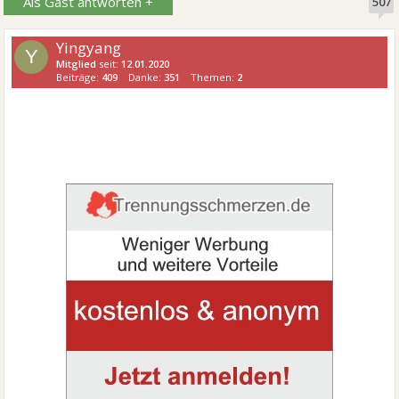
Als Gast antworten +
507
Yingyang
Y
Mitglied
seit:
12.01.2020
Beiträge:
409
Danke:
351
Themen:
2