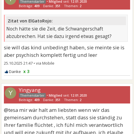
•
Mitglied
seit:
12.01.2020
Beiträge:
409
Danke:
351
Themen:
2
Zitat von ElGatoRojo:
Noch hätte sie die Zeit, die Schwangerschaft
abzubrechen. Hat sie dazu irgend etwas gesagt?
sie will das kind unbedingt haben, sie meinte sie is
aber psychisch komplett fertig und leer
25.10.2025 21:47
•
x 3
Yingyang
Y
•
Mitglied
seit:
12.01.2020
Beiträge:
409
Danke:
351
Themen:
2
@tesa mir wär halt am liebsten wenn wir das
gemeinsam durchstehen, statt dass sie ständig zu
ihrer familie flüchtet , ich fühl mich verantwortlich
und will eine zukunft mit ihr aufbauen. ich glaube