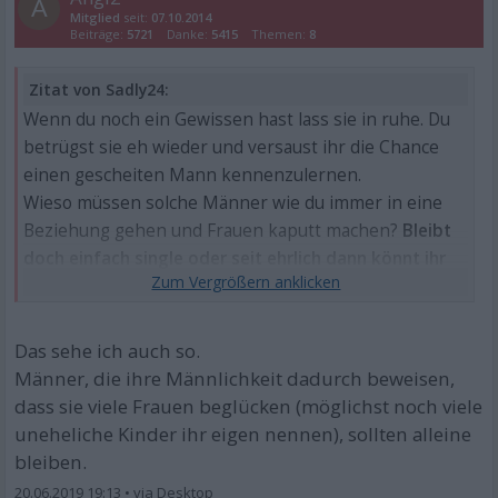
A
Mitglied
seit:
07.10.2014
Beiträge:
5721
Danke:
5415
Themen:
8
Zitat von Sadly24:
Wenn du noch ein Gewissen hast lass sie in ruhe. Du
betrügst sie eh wieder und versaust ihr die Chance
einen gescheiten Mann kennenzulernen.
Wieso müssen solche Männer wie du immer in eine
Beziehung gehen und Frauen kaputt machen?
Bleibt
doch einfach single oder seit ehrlich dann könnt ihr
es treiben mit wem ihr wollt.
Sowas machen doch nur Menschen,die ein riesiges
Problem mit sich selbst haben.
Das sehe ich auch so.
Erbärmlich.
Männer, die ihre Männlichkeit dadurch beweisen,
dass sie viele Frauen beglücken (möglichst noch viele
uneheliche Kinder ihr eigen nennen), sollten alleine
bleiben.
20.06.2019 19:13
•