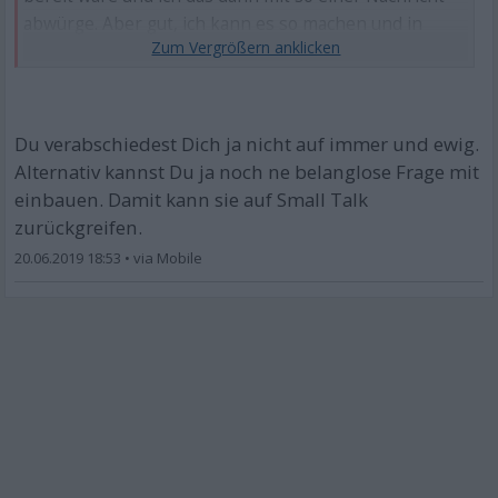
abwürge. Aber gut, ich kann es so machen und in
einem Monat hat sie Geburtstag, da schreib ich ihr
dann einfach sowieso wieder wenn wir bis dahin dann
wirklich keinen Kontakt mehr haben sollten.
Du verabschiedest Dich ja nicht auf immer und ewig.
Alternativ kannst Du ja noch ne belanglose Frage mit
einbauen. Damit kann sie auf Small Talk
zurückgreifen.
20.06.2019 18:53
•