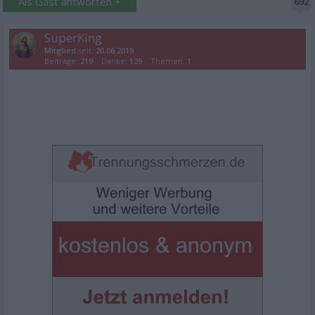
Als Gast antworten +
692
SuperKing
Mitglied
seit:
20.06.2019
Beiträge:
219
Danke:
139
Themen:
1