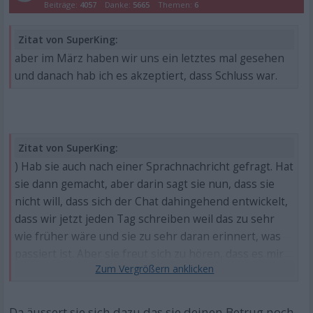
Beiträge:
4057
Danke:
5665
Themen:
6
Zitat von SuperKing:
aber im März haben wir uns ein letztes mal gesehen
und danach hab ich es akzeptiert, dass Schluss war.
Zitat von SuperKing:
) Hab sie auch nach einer Sprachnachricht gefragt. Hat
sie dann gemacht, aber darin sagt sie nun, dass sie
nicht will, dass sich der Chat dahingehend entwickelt,
dass wir jetzt jeden Tag schreiben weil das zu sehr
wie früher wäre und sie zu sehr daran erinnert, was
passiert ist. Aber sie freut sich zu hören, dass es mir
gut geht. Das war am Dienstag.
Da äussert sie sich dazu das sie deinen Betrug noch