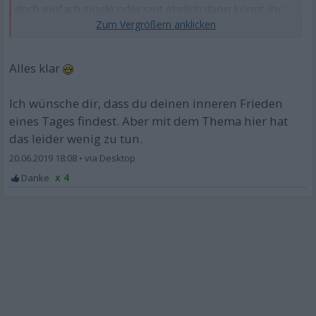
doch einfach single oder seit ehrlich dann könnt ihr
es treiben mit wem ihr wollt.
Sowas machen doch nur Menschen,die ein riesiges
Problem mit sich selbst haben.
Alles klar
Erbärmlich.
Ich wünsche dir, dass du deinen inneren Frieden
eines Tages findest. Aber mit dem Thema hier hat
das leider wenig zu tun.
20.06.2019 18:08
•
x 4