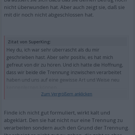
nicht überwunden hat. Aber auch zeigt sie, daß sie
mit dir noch nicht abgeschlossen hat.
Zitat von SuperKing:
Hey du, ich war sehr überrascht als du mir
geschrieben hast. Aber sehr positiv, es hat mich
gefreut von dir zu hören. Und ich hatte die Hoffnung,
dass wir beide die Trennung inzwischen verarbeitet
haben und uns auf eine gewisse Art und Weise neu
kennenlernen können.
Aber da das bei dir nicht der Fall ist verstehe ich, dass
du lieber keinen Kontakt haben möchtest und werde
das natürlich respektieren.
Finde ich nicht gut formuliert, wirkt kalt und
abgeklärt. Den sie hat nicht nur eine Trennung zu
verarbeiten sondern auch den Grund der Trennung.