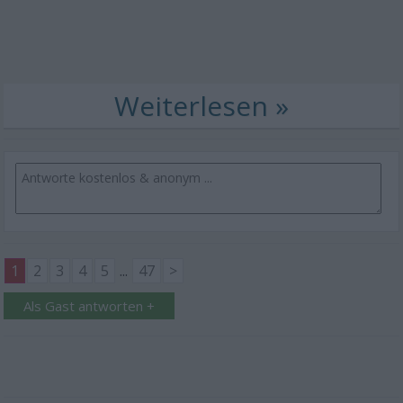
1
2
3
4
5
...
47
>
Als Gast antworten +