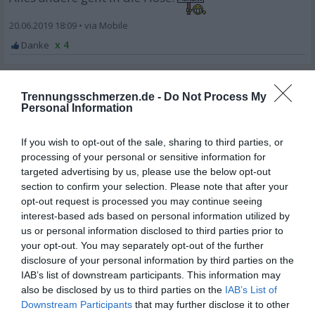
20.06.2019 18:09
•
x 4
Bones
B
Trennungsschmerzen.de -
Do Not Process My
Gast
Personal Information
Ist keine Miniaffäre. Hast du überhaupt erfasst,was
If you wish to opt-out of the sale, sharing to third parties, or
du ihr damit angetan hast? Zudem musste sie es
processing of your personal or sensitive information for
auch noch selbst herausfinden.
targeted advertising by us, please use the below opt-out
Und,im Gegensatz zu dir,hat sie nicht nur die
section to confirm your selection. Please note that after your
opt-out request is processed you may continue seeing
Trennung zu verarbeiten, sondern auch,dass du
interest-based ads based on personal information utilized by
unehrlich und feige warst und sie betrogen hast.Du
us or personal information disclosed to third parties prior to
bagatellisierst dein Verhalten, nicht nur dir selbst
your opt-out. You may separately opt-out of the further
gegenüber, sondern auch ihr gegenüber. Sie hat sich
disclosure of your personal information by third parties on the
bei dir gemeldet, weil sie eben fragen wollte, wie es
IAB’s list of downstream participants. This information may
also be disclosed by us to third parties on the
IAB’s List of
dir geht.Da jetzt an Neustart zu denken,ist von dir
Downstream Participants
that may further disclose it to other
anmaßend.