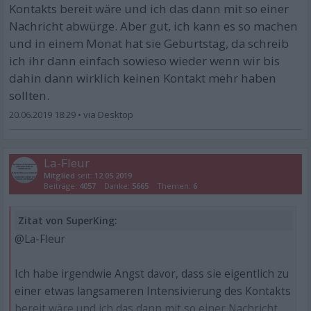
Kontakts bereit wäre und ich das dann mit so einer
Nachricht abwürge. Aber gut, ich kann es so machen
und in einem Monat hat sie Geburtstag, da schreib
ich ihr dann einfach sowieso wieder wenn wir bis
dahin dann wirklich keinen Kontakt mehr haben
sollten.
20.06.2019 18:29
•
La-Fleur
Mitglied
seit:
12.05.2019
Beiträge:
4057
Danke:
5665
Themen:
6
Zitat von SuperKing:
@La-Fleur
Ich habe irgendwie Angst davor, dass sie eigentlich zu
einer etwas langsameren Intensivierung des Kontakts
bereit wäre und ich das dann mit so einer Nachricht