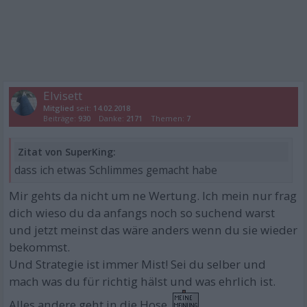
Elvisett
Mitglied
seit:
14.02.2018
Beiträge:
930
Danke:
2171
Themen:
7
Zitat von SuperKing:
dass ich etwas Schlimmes gemacht habe
Mir gehts da nicht um ne Wertung. Ich mein nur frag
dich wieso du da anfangs noch so suchend warst
und jetzt meinst das wäre anders wenn du sie wieder
bekommst.
Und Strategie ist immer Mist! Sei du selber und
mach was du für richtig hälst und was ehrlich ist.
Alles andere geht in die Hose.