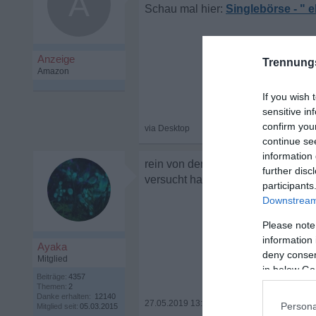
A
Singlebörse - "
Trennung
If you wish 
sensitive in
confirm you
continue se
information 
rein von der Wahrscheinlichkeit 
further disc
versucht hat als mit jemanden mit
participants
Downstream 
Please note
information 
Ayaka
deny consent
Mitglied
in below Go
Beiträge:
4357
Themen:
2
Danke erhalten:
12140
27.05.2019 13:45
•
Persona
Mitglied seit:
05.03.2015