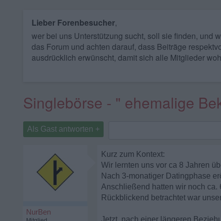
Lieber Forenbesucher
,
wer bei uns Unterstützung sucht, soll sie finden, und
das Forum und achten darauf, dass Beiträge respektvo
ausdrücklich erwünscht, damit sich alle Mitglieder woh
Singlebörse - " ehemalige Be
Als Gast antworten +
Kurz zum Kontext:
Wir lernten uns vor ca 8 Jahren 
Nach 3-monatiger Datingphase eröf
Anschließend hatten wir noch ca. 6
Rückblickend betrachtet war unse
NurBen
Jetzt, nach einer längeren Bezieh
Mitglied