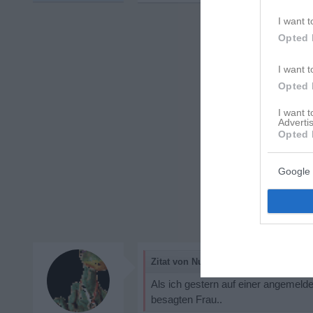
I want t
Opted 
I want t
Opted 
I want 
Advertis
Opted 
Google 
Zitat von NurBen:
Als ich gestern auf einer angemeld
besagten Frau..