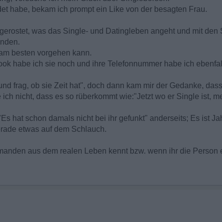
det habe, bekam ich prompt ein Like von der besagten Frau.
ingerostet, was das Single- und Datingleben angeht und mit den
unden.
h am besten vorgehen kann.
ok habe ich sie noch und ihre Telefonnummer habe ich ebenfal
 und frag, ob sie Zeit hat", doch dann kam mir der Gedanke, da
ch nicht, dass es so rüberkommt wie:"Jetzt wo er Single ist, mel
hat schon damals nicht bei ihr gefunkt" anderseits; Es ist Ja
gerade etwas auf dem Schlauch.
emanden aus dem realen Leben kennt bzw. wenn ihr die Person 