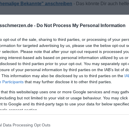
 ehemalige Bekannte" anschreiben
sschmerzen.de -
Do Not Process My Personal Information
to opt-out of the sale, sharing to third parties, or processing of your per
formation for targeted advertising by us, please use the below opt-out s
r selection. Please note that after your opt-out request is processed y
eing interest-based ads based on personal information utilized by us or
disclosed to third parties prior to your opt-out. You may separately opt-
würde ich sagen, dass die Chancen besser mit jemanden stehen
losure of your personal information by third parties on the IAB’s list of
 dem es schon mal schief gegangen ist - es sei denn man hat e
. This information may also be disclosed by us to third parties on the
IA
Participants
that may further disclose it to other third parties.
 that this website/app uses one or more Google services and may gath
including but not limited to your visit or usage behaviour. You may click 
 to Google and its third-party tags to use your data for below specifi
ogle consent section.
l Data Processing Opt Outs