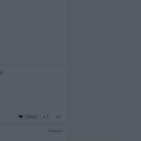
en
x 1
#2