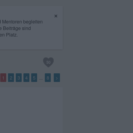
×
nd Mentoren begleiten
e Beiträge sind
en Platz.
50
1
2
3
4
5
8
>
...