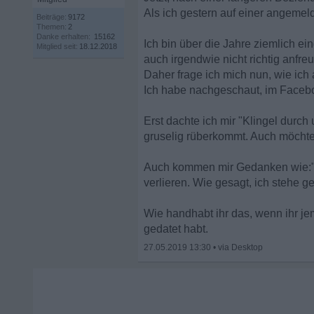
Als ich gestern auf einer angemel
Beiträge:
9172
Themen:
2
Danke erhalten:
15162
Ich bin über die Jahre ziemlich e
Mitglied seit:
18.12.2018
auch irgendwie nicht richtig anfre
Daher frage ich mich nun, wie ic
Ich habe nachgeschaut, im Facebo
Erst dachte ich mir "Klingel durch
gruselig rüberkommt. Auch möchte i
Auch kommen mir Gedanken wie:"Es 
verlieren. Wie gesagt, ich stehe 
Wie handhabt ihr das, wenn ihr j
gedatet habt.
27.05.2019 13:30
•