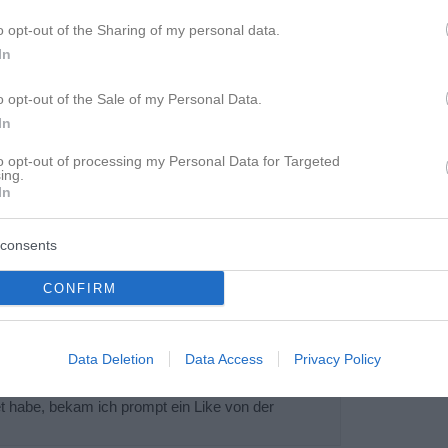
o opt-out of the Sharing of my personal data.
In
o opt-out of the Sale of my Personal Data.
In
to opt-out of processing my Personal Data for Targeted
ing.
In
consents
CONFIRM
Data Deletion
Data Access
Privacy Policy
et habe, bekam ich prompt ein Like von der