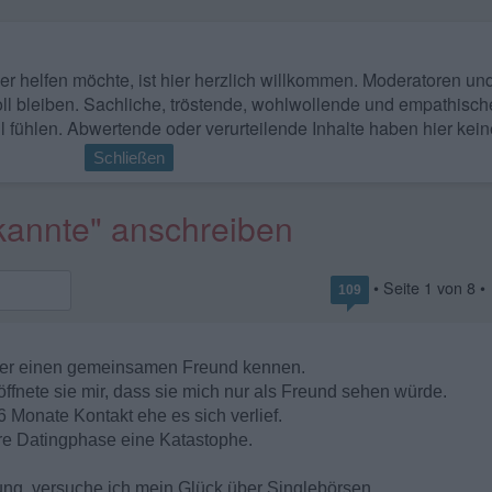
 wer helfen möchte, ist hier herzlich willkommen. Moderatoren u
ll bleiben. Sachliche, tröstende, wohlwollende und empathisch
l fühlen. Abwertende oder verurteilende Inhalte haben hier kein
Schließen
kannte" anschreiben
• Seite
1
von
8
•
109
über einen gemeinsamen Freund kennen.
fnete sie mir, dass sie mich nur als Freund sehen würde.
 Monate Kontakt ehe es sich verlief.
re Datingphase eine Katastophe.
ung, versuche ich mein Glück über Singlebörsen.