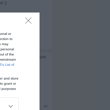
sonal or
ection to
ou may
x 3
 personal
out of the
 mit dem man es noch nicht
 downstream
cht dazugelernt
B’s List of
er and store
to grant or
ed purposes
x 3
#3