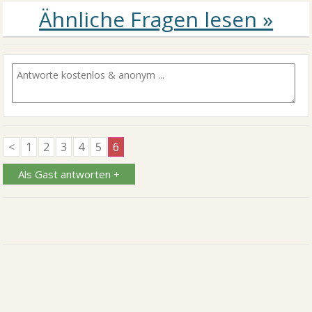
<
1
2
3
4
5
6
Als Gast antworten +