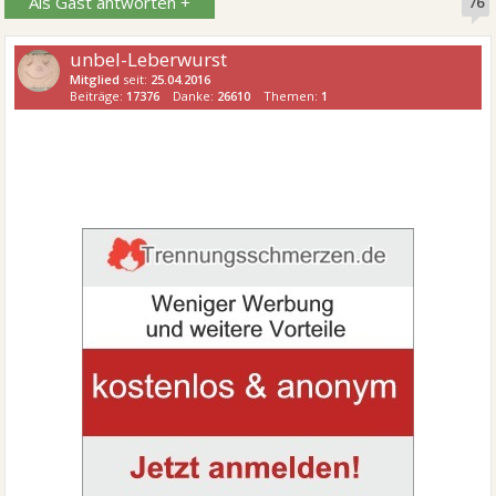
Als Gast antworten +
76
unbel-Leberwurst
Mitglied
seit:
25.04.2016
Beiträge:
17376
Danke:
26610
Themen:
1