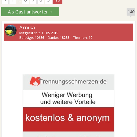
Als Gast antworten +
140
Arnika
Mitglied
seit:
10.05.2015
Beiträge:
10636
Danke:
18258
Themen:
10