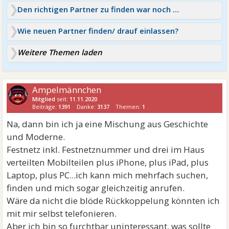
Den richtigen Partner zu finden war noch nie einfach!
Wie neuen Partner finden/ drauf einlassen?
Weitere Themen laden
Ampelmännchen
Mitglied
seit:
11.11.2020
Beiträge:
1391
Danke:
3137
Themen:
1
Na, dann bin ich ja eine Mischung aus Geschichte
und Moderne.
Festnetz inkl. Festnetznummer und drei im Haus
verteilten Mobilteilen plus iPhone, plus iPad, plus
Laptop, plus PC...ich kann mich mehrfach suchen,
finden und mich sogar gleichzeitig anrufen.
Wäre da nicht die blöde Rückkoppelung könnten ich
mit mir selbst telefonieren.
Aber ich bin so furchtbar uninteressant, was sollte