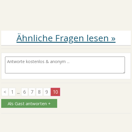
<
1
...
6
7
8
9
10
Als Gast antworten +