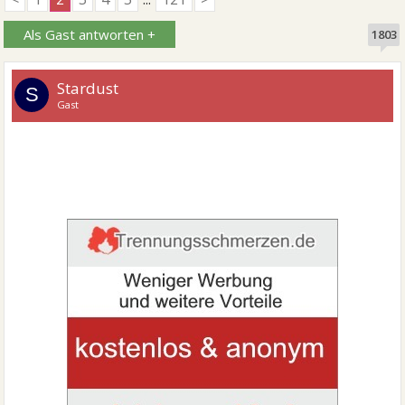
Als Gast antworten +
1803
Stardust
S
Gast