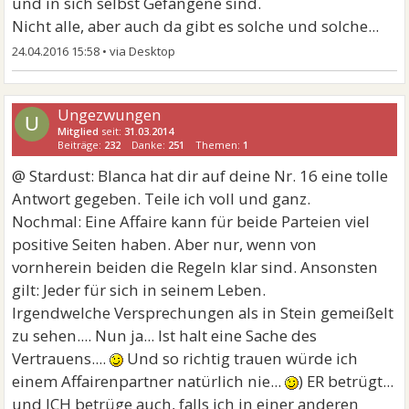
und in sich selbst Gefangene sind.
Nicht alle, aber auch da gibt es solche und solche...
24.04.2016 15:58
•
Ungezwungen
U
Mitglied
seit:
31.03.2014
Beiträge:
232
Danke:
251
Themen:
1
@ Stardust: Blanca hat dir auf deine Nr. 16 eine tolle
Antwort gegeben. Teile ich voll und ganz.
Nochmal: Eine Affaire kann für beide Parteien viel
positive Seiten haben. Aber nur, wenn von
vornherein beiden die Regeln klar sind. Ansonsten
gilt: Jeder für sich in seinem Leben.
Irgendwelche Versprechungen als in Stein gemeißelt
zu sehen.... Nun ja... Ist halt eine Sache des
Vertrauens....
Und so richtig trauen würde ich
einem Affairenpartner natürlich nie...
) ER betrügt...
und ICH betrüge auch, falls ich in einer anderen