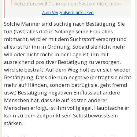
wehzutun, weil Du in seinem System nicht mehr
mitmachen willst. Auf dem Weg bessert er sein Ego
auf Deine Kosten auf. Das kenne ich übrigens auch
Solche Männer sind süchtig nach Bestätigung. Sie
Bisher bin ich davon ausgegangen, dass das
tun (fast) alles dafür. Solange seine Frau alles
unabsichtlich war. Das er mich absichtlich vor anderen
mitmacht, wird er mit dem Suchtstoff versorgt und
verletzt hat habe ich blind wie ich war, nicht gesehen.
alles ist für ihn in Ordnung. Sobald sie nicht mehr
Noch schlimmer ist es, das er wenn ich danach mit
will oder nicht mehr in der Lage ist, ihn mit
ihm reden wollte, getan hat, als hätte ich es mir
ausreichend positiver Bestätigung zu versorgen,
eingebildet und nicht alle Tassen im Schrank hätte. …
wird sie bestraft. Auf dem Weg holt es er sich wieder
Das schlimme ist, das ich mich damit immer schuldig
Bestätigung. Dass die nun negative (er trägt sie nicht
gefühlt habe. Ich wusste das ich damit manipuliert
mehr auf Händen, sondern betrügt sie, geht fremd
werde...und es hat funktioniert.
usw.) Bestätigung negativen Einfluss auf andere
Wie passt in das ganze seine Aussage, wenn meine
Menschen hat, dass sie auf Kosten anderer
Frau und ich uns je trennen sollten, dann bin ich nicht
Menschen erfolgt, ist ihm völlig egal. Hauptsache er
lange allein? Ich kann nicht alleine sein.
kann zu dem Zeitpunkt sein Selbstbewusstsein
stärken.