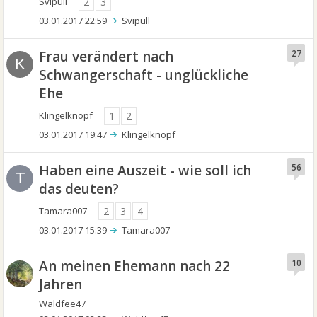
Svipull
2
3
03.01.2017 22:59
Svipull
Frau verändert nach
27
K
Schwangerschaft - unglückliche
Ehe
Klingelknopf
1
2
03.01.2017 19:47
Klingelknopf
Haben eine Auszeit - wie soll ich
56
T
das deuten?
Tamara007
2
3
4
03.01.2017 15:39
Tamara007
An meinen Ehemann nach 22
10
Jahren
Waldfee47