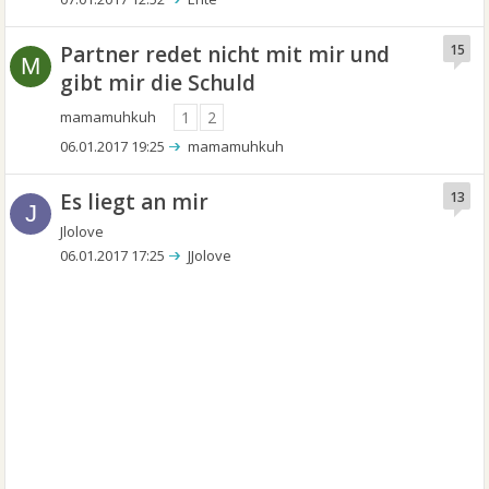
Partner redet nicht mit mir und
15
M
gibt mir die Schuld
mamamuhkuh
1
2
06.01.2017 19:25
mamamuhkuh
Es liegt an mir
13
J
Jlolove
06.01.2017 17:25
JJolove