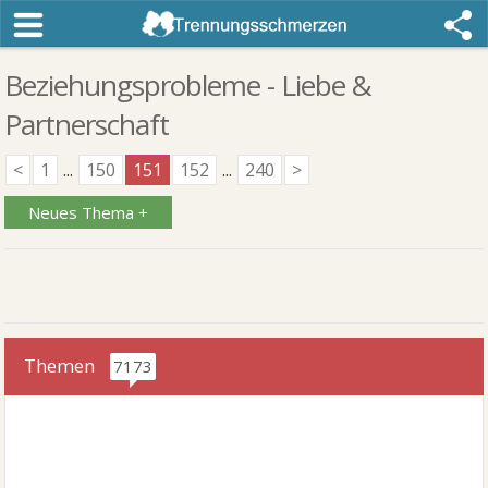
Beziehungsprobleme - Liebe &
Partnerschaft
<
1
...
150
151
152
...
240
>
Neues Thema +
Themen
7173