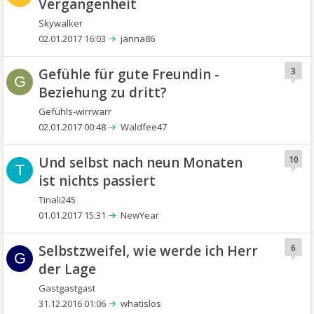
Vergangenheit
Skywalker
02.01.2017 16:03
janna86
Gefühle für gute Freundin -
3
G
Beziehung zu dritt?
Gefühls-wirrwarr
02.01.2017 00:48
Waldfee47
Und selbst nach neun Monaten
10
T
ist nichts passiert
Tinali245
01.01.2017 15:31
NewYear
Selbstzweifel, wie werde ich Herr
6
G
der Lage
Gastgastgast
31.12.2016 01:06
whatislos