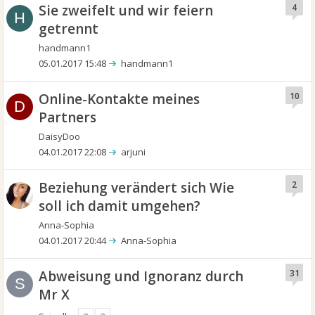
Sie zweifelt und wir feiern
4
H
getrennt
handmann1
05.01.2017 15:48
handmann1
Online-Kontakte meines
10
D
Partners
DaisyDoo
04.01.2017 22:08
arjuni
Beziehung verändert sich Wie
2
soll ich damit umgehen?
Anna-Sophia
04.01.2017 20:44
Anna-Sophia
Abweisung und Ignoranz durch
31
S
Mr X