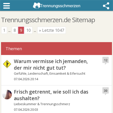
Trennungsschmerzen.de Sitemap
1
...
8
9
10
...
» Letzte 1047
Themen
Warum vermisse ich jemanden,
12
der mir nicht gut tut?
Gefühle, Leidenschaft, Einsamkeit & Eifersucht
07.04.2026 20:14
Frisch getrennt, wie soll ich das
30
aushalten?
Liebeskummer & Trennungsschmerz
07.04.2026 20:03